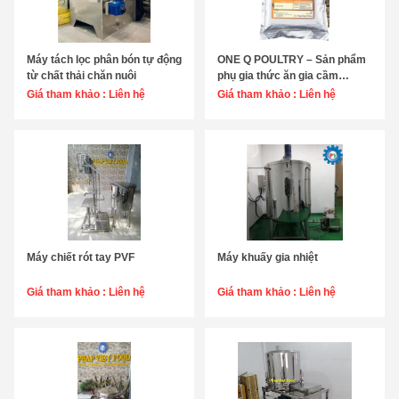
Máy tách lọc phân bón tự động
ONE Q POULTRY – Sản phẩm
Chọn sản phẩm
Chọn sản phẩm
từ chất thải chăn nuôi
phụ gia thức ăn gia cầm
ARAZYME – ENZYME phân
Giá tham khảo :
Liên hệ
★☆☆☆☆
Giá tham khảo :
Liên hệ
☆☆
giải PROTEIN
Máy chiết rót tay PVF
Máy khuấy gia nhiệt
Chọn sản phẩm
Chọn sản phẩm
Giá tham khảo :
Liên hệ
Giá tham khảo :
Liên hệ