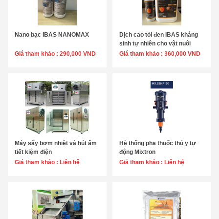
Nano bạc IBAS NANOMAX
Dịch cao tỏi đen IBAS kháng
Chọn sản phẩm
Chọn sản phẩm
sinh tự nhiên cho vật nuôi
Giá tham khảo :
290,000 VND
☆☆☆☆☆
Giá tham khảo :
360,000 VND
Máy sấy bơm nhiệt và hút ẩm
Hệ thống pha thuốc thú y tự
Chọn sản phẩm
Chọn sản phẩm
tiết kiệm điện
động Mixtron
Giá tham khảo :
Liên hệ
☆☆☆☆☆
Giá tham khảo :
Liên hệ
☆☆