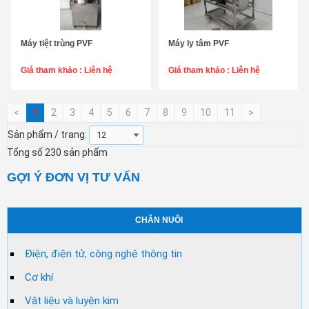
Máy tiệt trùng PVF
Máy ly tâm PVF
Chọn sản phẩm
Chọn sản phẩm
Giá tham khảo :
Liên hệ
Giá tham khảo :
Liên hệ
<
1
2
3
4
5
6
7
8
9
10
11
>
Sản phẩm / trang:
Tổng số 230 sản phẩm
GỢI Ý ĐƠN VỊ TƯ VẤN
CHĂN NUÔI
Điện, điện tử, công nghệ thông tin
Cơ khí
Vật liệu và luyện kim