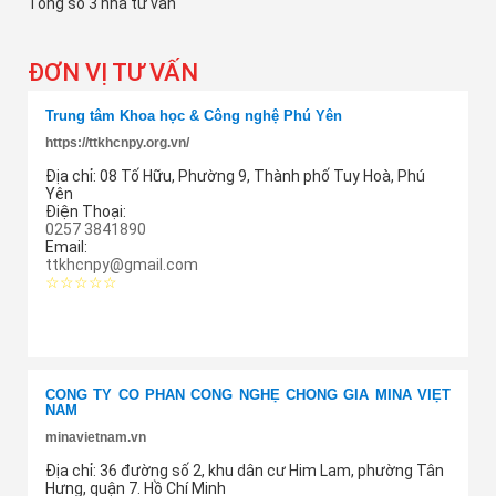
Tổng số 3 nhà tư vấn
ĐƠN VỊ TƯ VẤN
Trung tâm Khoa học & Công nghệ Phú Yên
https://ttkhcnpy.org.vn/
Địa chỉ:
08 Tố Hữu, Phường 9, Thành phố Tuy Hoà, Phú
Yên
Điện Thoại:
0257 3841890
Email:
ttkhcnpy@gmail.com
☆☆☆☆☆
Thêm cung ứng
CÔNG TY CỔ PHẦN CÔNG NGHỆ CHỐNG GIẢ MINA VIỆT
NAM
minavietnam.vn
Địa chỉ:
36 đường số 2, khu dân cư Him Lam, phường Tân
Hưng, quận 7. Hồ Chí Minh