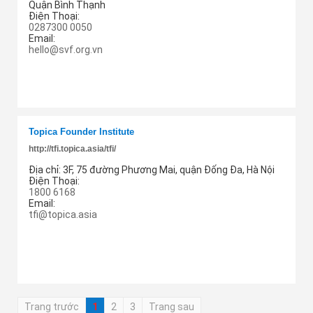
Quận Bình Thạnh
Điện Thoại:
0287300 0050
Email:
hello@svf.org.vn
Thêm cung ứng
Topica Founder Institute
http://tfi.topica.asia/tfi/
Địa chỉ:
3F, 75 đường Phương Mai, quận Đống Đa, Hà Nội
Điện Thoại:
1800 6168
Email:
tfi@topica.asia
Thêm cung ứng
Trang trước
1
2
3
Trang sau