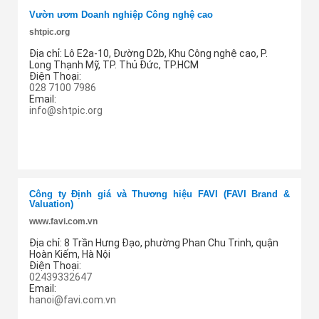
Vườn ươm Doanh nghiệp Công nghệ cao
shtpic.org
Địa chỉ:
Lô E2a-10, Đường D2b, Khu Công nghệ cao, P.
Long Thạnh Mỹ, TP. Thủ Đức, TP.HCM
Điện Thoại:
028 7100 7986
Email:
info@shtpic.org
Thêm cung ứng
Công ty Định giá và Thương hiệu FAVI (FAVI Brand &
Valuation)
www.favi.com.vn
Địa chỉ:
8 Trần Hưng Đạo, phường Phan Chu Trinh, quận
Hoàn Kiếm, Hà Nội
Điện Thoại:
02439332647
Email:
hanoi@favi.com.vn