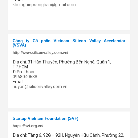
khoinghiepsonghan@gmail.com
Thêm cung ứng
Công ty Cổ phần Vietnam Silicon Valley Accelerator
(VSVA)
http://www.siliconvalley.com.vn/
Địa chỉ:
31 Hàn Thuyên, Phường Bến Nghé, Quận 1,
TP.HCM
Điện Thoại:
0968040688
Email:
huypn@siliconvalley.com.vn
Thêm cung ứng
Startup Vietnam Foundation (SVF)
https://svf.org.vn/
Địa chỉ:
Tầng 6, 92G – 92H, Nguyễn Hữu Cảnh, Phường 22,