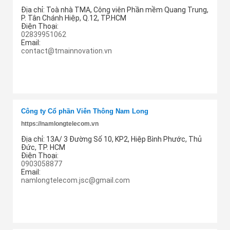
Địa chỉ:
Toà nhà TMA, Công viên Phần mềm Quang Trung,
P. Tân Chánh Hiệp, Q.12, TP.HCM
Điện Thoại:
02839951062
Email:
contact@tmainnovation.vn
Thêm cung ứng
Công ty Cổ phần Viễn Thông Nam Long
https://namlongtelecom.vn
Địa chỉ:
13A/ 3 Đường Số 10, KP2, Hiệp Bình Phước, Thủ
Đức, TP. HCM
Điện Thoại:
0903058877
Email:
namlongtelecom.jsc@gmail.com
Thêm cung ứng