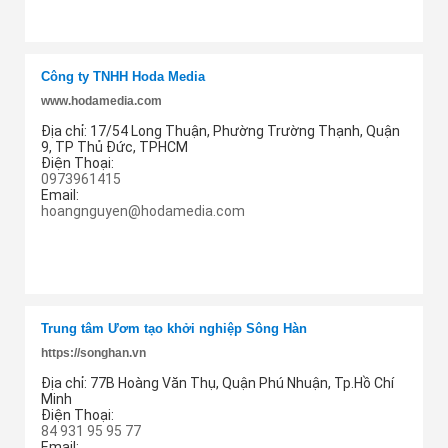
Thêm cung ứng
Công ty TNHH Hoda Media
www.hodamedia.com
Địa chỉ:
17/54 Long Thuận, Phường Trường Thạnh, Quận
9, TP Thủ Đức, TPHCM
Điện Thoại:
0973961415
Email:
hoangnguyen@hodamedia.com
Thêm cung ứng
Trung tâm Ươm tạo khởi nghiệp Sông Hàn
https://songhan.vn
Địa chỉ:
77B Hoàng Văn Thụ, Quận Phú Nhuận, Tp.Hồ Chí
Minh
Điện Thoại:
84 931 95 95 77
Email: