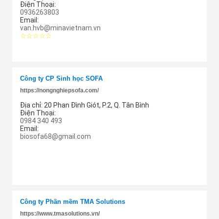
Điện Thoại:
0936263803
Email:
van.hvb@minavietnam.vn
☆☆☆☆☆
Thêm cung ứng
Công ty CP Sinh học SOFA
https://nongnghiepsofa.com/
Địa chỉ:
20 Phan Đình Giót, P.2, Q. Tân Bình
Điện Thoại:
0984 340 493
Email:
biosofa68@gmail.com
Thêm cung ứng
Công ty Phần mềm TMA Solutions
https://www.tmasolutions.vn/