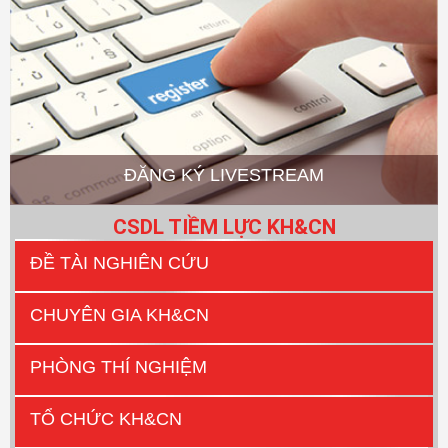
ĐĂNG KÝ LIVESTREAM
CSDL TIỀM LỰC KH&CN
ĐỀ TÀI NGHIÊN CỨU
CHUYÊN GIA KH&CN
PHÒNG THÍ NGHIỆM
TỔ CHỨC KH&CN