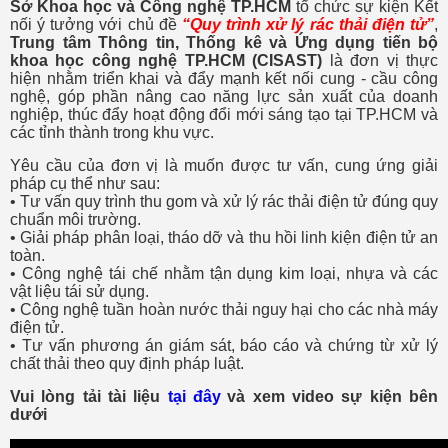
Sở Khoa học và Công nghệ TP.HCM
tổ chức sự kiện Kết
nối ý tưởng với chủ đề
“Quy trình xử lý rác thải điện tử”
,
Trung tâm Thông tin, Thống kê và Ứng dụng tiến bộ
khoa học công nghệ TP.HCM
(CISAST)
là đơn vị thực
hiện nhằm triển khai và đẩy mạnh kết nối cung - cầu công
nghệ, góp phần nâng cao năng lực sản xuất của doanh
nghiệp, thúc đẩy hoạt động đổi mới sáng tạo tại TP.HCM và
các tỉnh thành trong khu vực.
Yêu cầu của đơn vị là muốn được tư vấn, cung ứng giải
pháp cụ thể như sau:
• Tư vấn quy trình thu gom và xử lý rác thải điện tử đúng quy
chuẩn môi trường.
• Giải pháp phân loại, tháo dỡ và thu hồi linh kiện điện tử an
toàn.
• Công nghệ tái chế nhằm tận dụng kim loại, nhựa và các
vật liệu tái sử dụng.
• Công nghệ tuần hoàn nước thải nguy hại cho các nhà máy
điện tử.
• Tư vấn phương án giám sát, báo cáo và chứng từ xử lý
chất thải theo quy định pháp luật.
Vui lòng tải tài liệu
tại đây
và xem video sự kiện bên
dưới