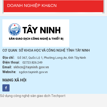
DOANH NGHIỆP KH&CN
CƠ QUAN: SỞ KHOA HỌC VÀ CÔNG NGHỆ TỈNH TÂY NINH
Địa chỉ:
Số 367, Quốc Lộ 1, Phường Long An, tỉnh Tây Ninh
Điện thoại:
02723.826.249
Email:
skhcn@tayninh.gov.vn
Website:
sgdcn.tayninh.gov.vn
MẠNG XÃ HỘI
Sử dụng công nghệ sàn giao dịch Techport